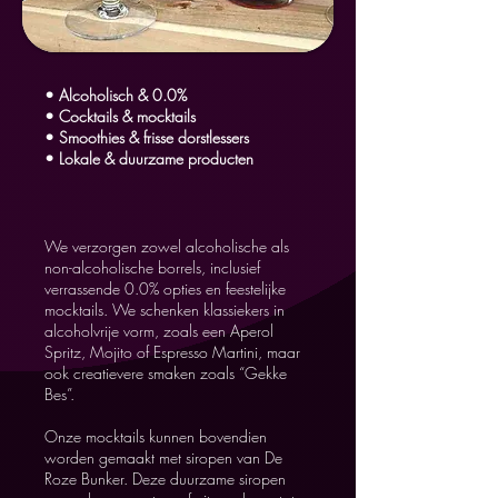
• Alcoholisch & 0.0%
• Cocktails & mocktails
• Smoothies & frisse dorstlessers
• Lokale & duurzame producten
We verzorgen zowel alcoholische als
non-alcoholische borrels, inclusief
verrassende 0.0% opties en feestelijke
mocktails. We schenken klassiekers in
alcoholvrije vorm, zoals een Aperol
Spritz, Mojito of Espresso Martini, maar
ook creatievere smaken zoals “Gekke
Bes”.
Onze mocktails kunnen bovendien
worden gemaakt met siropen van De
Roze Bunker. Deze duurzame siropen