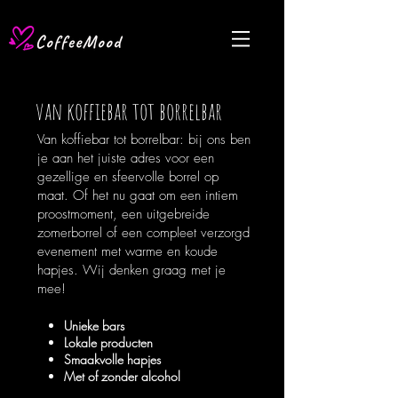
van koffiebar tot borrelbar
Van koffiebar tot borrelbar: bij ons ben
je aan het juiste adres voor een
gezellige en sfeervolle borrel op
maat. Of het nu gaat om een intiem
proostmoment, een uitgebreide
zomerborrel of een compleet verzorgd
evenement met warme en koude
hapjes. Wij denken graag met je
mee!
Unieke bars
Lokale producten
Smaakvolle hapjes
Met of zonder alcohol