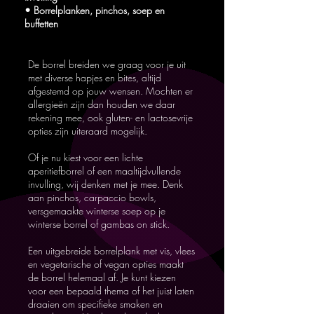
• Borrelplanken, pinchos, soep en
buffetten
De borrel breiden we graag voor je uit
met diverse hapjes en bites, altijd
afgestemd op jouw wensen. Mochten er
allergieën zijn dan houden we daar
rekening mee, ook gluten- en lactosevrije
opties zijn uiteraard mogelijk.
Of je nu kiest voor een lichte
aperitiefborrel of een maaltijdvullende
invulling, wij denken met je mee. Denk
aan pinchos, carpaccio bowls,
versgemaakte winterse soep op je
winterse borrel of gambas on stick.
Een uitgebreide borrelplank met vis, vlees
en vegetarische of vegan opties maakt
de borrel helemaal af. Je kunt kiezen
voor een bepaald thema of het juist laten
draaien om specifieke smaken en